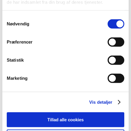
de har indsamlet fra din brug af deres tjenester.
Vejarbejde
Samtykkevalg
Nødvendig
Brolægning
Præferencer
Statistik
​Jordarbejde for forsyningsledninger
Marketing
Om firmaet
Vis detaljer
Tillad alle cookies
Kontakt os​