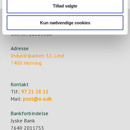
Tillad valgte
A/S Ole Andersen
Kun nødvendige cookies
Ingeniør- og entreprenørfirma
CVR-nr.: 10519306
Adresse
Industriparken 32, Lind
7400 Herning​​
​Kontakt
Tlf.:
97 21 28 11
Mail:
post@o-a.dk
Bankforbindelse
Jyske Bank
7640 2011753