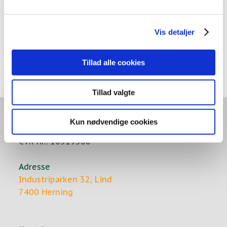
Vis detaljer
Tillad alle cookies
Tillad valgte
A/S Ole Andersen
Kun nødvendige cookies
Ingeniør- og entreprenørfirma
CVR-nr.: 10519306
Adresse
Industriparken 32, Lind
7400 Herning​​