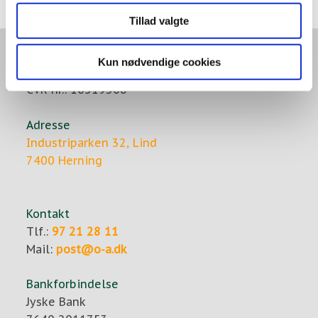
Tillad valgte
A/S Ole Andersen
Kun nødvendige cookies
Ingeniør- og entreprenørfirma
CVR-nr.: 10519306
Adresse
Industriparken 32, Lind
7400 Herning​​
​Kontakt
Tlf.:
97 21 28 11
Mail:
post@o-a.dk
Bankforbindelse
Jyske Bank