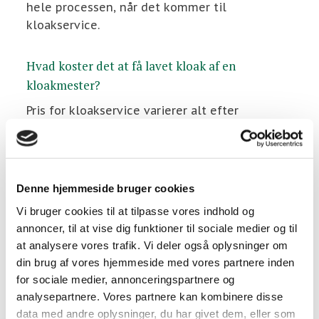
hele processen, når det kommer til
kloakservice.
Hvad koster det at få lavet kloak af en
kloakmester?
Pris for kloakservice varierer alt efter
opgavens omfang. Vores priser er
konkurrencedygtige, selvom vi ikke går på
kompromis med kvaliteten. Vi kommer gerne
ud og kigger på din opgave, hvor vores
Denne hjemmeside bruger cookies
kloakmand derefter kan give et uforpligtende
Vi bruger cookies til at tilpasse vores indhold og
tilbud.
annoncer, til at vise dig funktioner til sociale medier og til
at analysere vores trafik. Vi deler også oplysninger om
Ring til dit lokale kloakfirma for et godt tilbud
din brug af vores hjemmeside med vores partnere inden
for sociale medier, annonceringspartnere og
Hvis du skal bruge en autoriseret kloakmester
analysepartnere. Vores partnere kan kombinere disse
til renovering, udvidelse, nyetablering af
data med andre oplysninger, du har givet dem, eller som