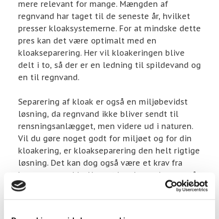
mere relevant for mange. Mængden af
regnvand har taget til de seneste år, hvilket
presser kloaksystemerne. For at mindske dette
pres kan det være optimalt med en
kloakseparering. Her vil kloakeringen blive
delt i to, så der er en ledning til spildevand og
en til regnvand.​
Separering af kloak er også en miljøbevidst
løsning, da regnvand ikke bliver sendt til
rensningsanlægget, men videre ud i naturen.
Vil du gøre noget godt for miljøet og for din
kloakering, er kloakseparering den helt rigtige
løsning. Det kan dog også være et krav fra
kommunens side. Uanset hvad grunden er, står
vi klar til at hjælpe med din kloakering.
Hvad koster kloakering?