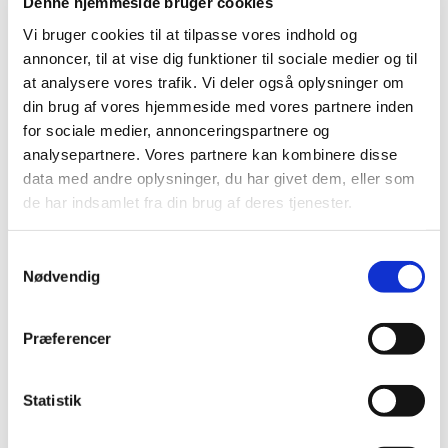
Denne hjemmeside bruger cookies
Og hvad koster separatkloakering og
Vi bruger cookies til at tilpasse vores indhold og
kloakering så? Vores priser afhænger
annoncer, til at vise dig funktioner til sociale medier og til
selvfølgelig meget af omfanget af opgaven.
at analysere vores trafik. Vi deler også oplysninger om
Vi kan dog hjælpe med kloakering i både stort
din brug af vores hjemmeside med vores partnere inden
og småt omfang. Ønsker du en pris på din
for sociale medier, annonceringspartnere og
pågældende kloakeringsopgave, er du mere
analysepartnere. Vores partnere kan kombinere disse
end velkommen til at kontakte os. Vi kan
data med andre oplysninger, du har givet dem, eller som
nemlig tilbyde dig et uforpligtende tilbud,
de har indsamlet fra din brug af deres tjenester.
hvis du ønsker det.
Samtykkevalg
Nødvendig
Kontakt os på telefon:
97 21 28 11
eller mail:
post@o-a.dk
for at høre mere.​
Præferencer
Statistik